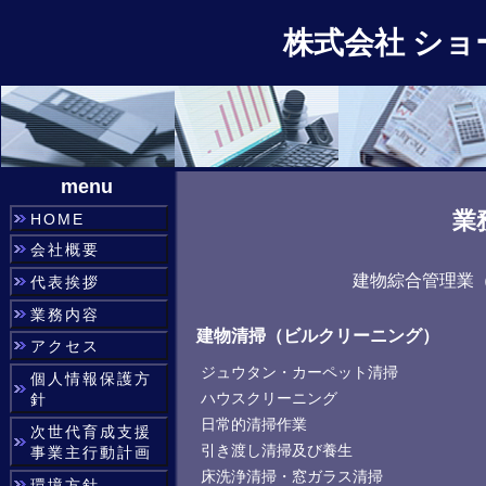
株式会社 ショ
menu
業
HOME
会社概要
建物綜合管理業
代表挨拶
業務内容
建物清掃（ビルクリーニング）
アクセス
ジュウタン・カーペット清掃
個人情報保護方
ハウスクリーニング
針
日常的清掃作業
次世代育成支援
引き渡し清掃及び養生
事業主行動計画
床洗浄清掃・窓ガラス清掃
環境方針