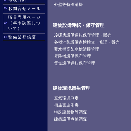
外壁等特殊清掃
お問合せメール
職員専用ページ
（年末調整につ
建物設備運転・保守管理
いて）
冷暖房設備運転保守管理・販売
警備業登録証
各種消防設備点検検査・修理・販売
受水槽高架水槽清掃管理
昇降機設備保守管理
電気設備運転保守管理
建物環境衛生管理
空気環境測定
衛生害虫消毒
特殊建築物等調査
建築設備点検調査